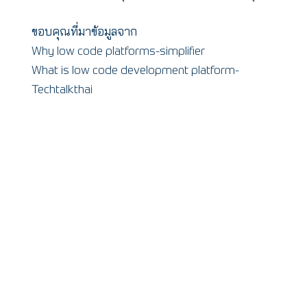
ขอบคุณที่มาข้อมูลจาก
Why low code platforms-simplifier
What is low code development platform-
Techtalkthai
You may also like
มิติการสื่อสารที่ดีขึ้นในช่วง Work from Home กับการ