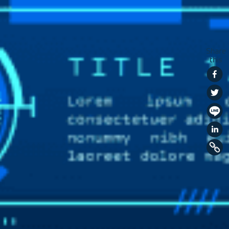
Share
this