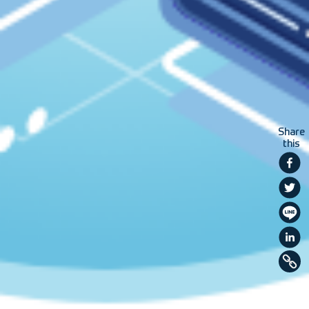
Share
this